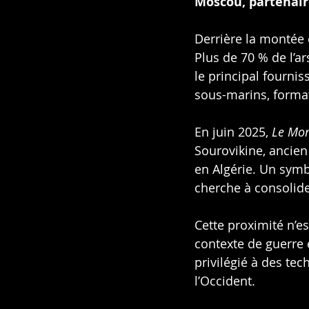
Moscou, partenair
Derrière la montée
Plus de 70 % de l’ar
le principal fourni
sous-marins, formati
En juin 2025, 
Le Mo
Sourovikine, ancien
en Algérie. Un symb
cherche à consolide
Cette proximité n’e
contexte de guerre e
privilégié à des tec
l’Occident.