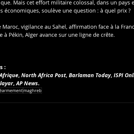
ique. Mais cet effort militaire colossal, dans un pays
es économiques, soulève une question : à quel prix ?
e Maroc, vigilance au Sahel, affirmation face à la France
 à Pékin, Alger avance sur une ligne de crête.
s :
Afrique
, 
North Africa Post
, 
Barlaman Today
, 
ISPI Onl
layar
, 
AP News
.
réarmement
maghreb