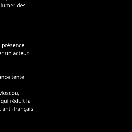
llumer des 
 présence 
er un acteur 
ance tente 
 Moscou, 
ui réduit la 
anti-français 