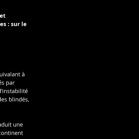
et 
s : sur le 
ivalant à 
és par 
instabilité 
es blindés, 
aduit une 
continent 