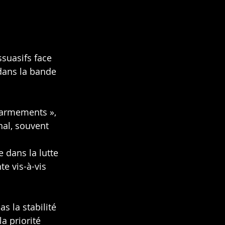
ssuasifs face 
 dans la bande 
 armements », 
nal, souvent 
 dans la lutte 
e vis-à-vis 
s la stabilité 
a priorité 