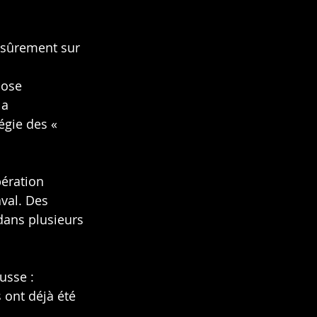
 sûrement sur 
pose 
la 
égie des « 
pération 
val. Des 
dans plusieurs 
usse :
 ont déjà été 