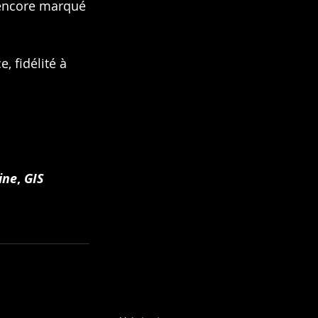
 encore marqué 
, fidélité à 
ine
, 
GIS 