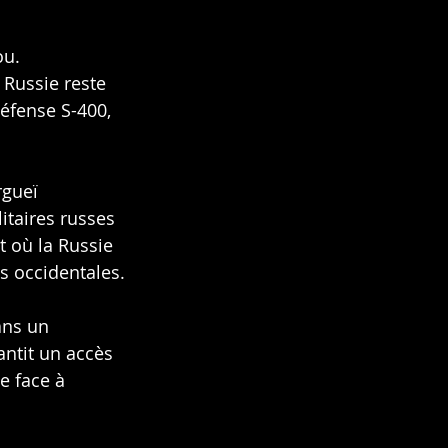
ou.
a Russie reste 
éfense S-400, 
gueï 
itaires russes 
t où la Russie 
s occidentales.
ans un 
antit un accès 
e face à 