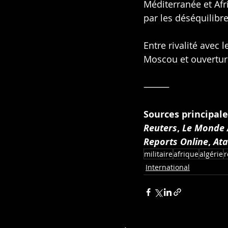
Méditerranée et Afr
par les déséquilibr
Entre rivalité avec l
Moscou et ouverture
⸻
Sources principale
Reuters
, 
Le Monde 
Reports Online
, 
Ata
militaire
afrique
algérie
International