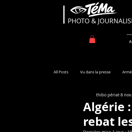
TéMa
PHOTO & JOURNALI
A
All Posts
Vu dans la presse
Armé
thibo périat
8 nov
Algérie 
rebat le
Dernière mise à jour :
10