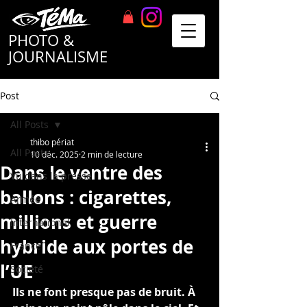
TéMa
PHOTO &
JOURNALISME
Post
All Posts
thibo périat
All Posts
10 déc. 2025
2 min de lecture
Dans le ventre des
Vu dans la presse
ballons : cigarettes,
Armée
millions et guerre
International
hybride aux portes de
France
l’UE
Société
Ils ne font presque pas de bruit. À 