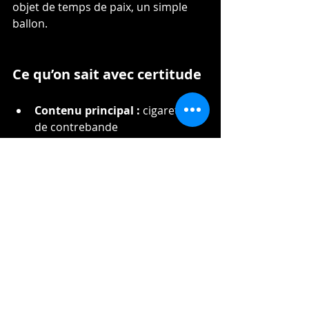
objet de temps de paix, un simple 
ballon.
Ce qu’on sait avec certitude
Contenu principal :
 cigarettes 
de contrebande
Capacité :
 jusqu’à 1 500 paquets 
par ballon
Origine :
 Biélorussie
Objectif :
 contournement des 
contrôles frontaliers
Effet collatéral :
 perturbation 
majeure du trafic aérien
bielorussie
crise
état d'urgence
lituanie
crise des ballons
cigarettes de contrebande
International