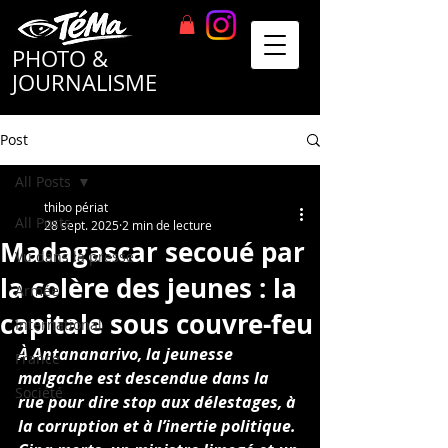
TéMa
PHOTO &
JOURNALISME
Post
All Posts
thibo périat
All Posts
28 sept. 2025
2 min de lecture
Madagascar secoué par
Vu dans la presse
la colère des jeunes : la
Armée
capitale sous couvre-feu
International
À Antananarivo, la jeunesse 
France
malgache est descendue dans la 
Société
rue pour dire stop aux délestages, à 
la corruption et à l’inertie politique. 