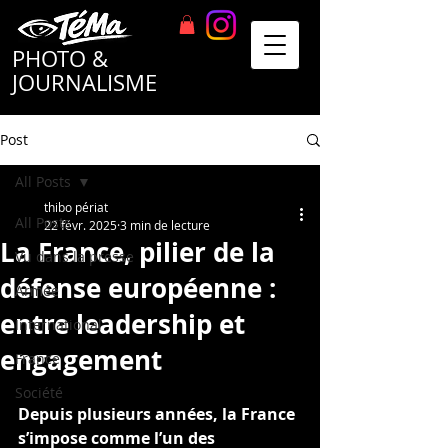
TéMa
PHOTO &
JOURNALISME
Post
All Posts
thibo périat
All Posts
22 févr. 2025
3 min de lecture
La France, pilier de la
Vu dans la presse
défense européenne :
Armée
entre leadership et
International
engagement
France
Société
Depuis plusieurs années, la France 
s’impose comme l’un des 