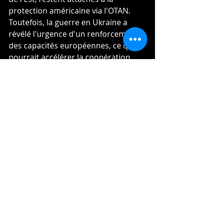
protection américaine via l'OTAN. 
Toutefois, la guerre en Ukraine a 
révélé l'urgence d'un renforcement 
des capacités européennes, ce qui 
pourrait accélérer la coopération 
militaire intra-européenne.
Conclusion : un cap à tenir
La France poursuit sa marche vers 
une Europe stratégiquement 
autonome, tout en maintenant une 
coopération étroite avec ses alliés. 
Le chemin vers une défense 
européenne intégrée est encore 
long, mais l'engagement de Paris 
reste un moteur essentiel. Face aux 
défis actuels, l'Europe ne peut plus 