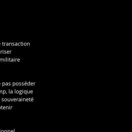
e transaction 
riser 
ilitaire 
e pas posséder 
mp, la logique 
 souveraineté 
tenir 
ionnel.