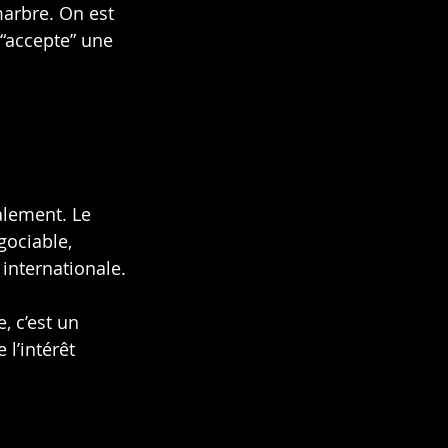
marbre. On est 
“accepte” une 
alement. Le 
gociable, 
 internationale.
, c’est un 
l’intérêt 