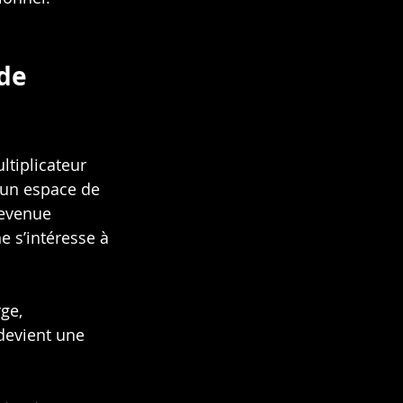
de 
ltiplicateur 
, un espace de 
devenue 
 s’intéresse à 
ge, 
devient une 