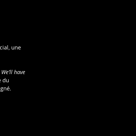
cial, une 
 
We’ll have 
e du 
igné.