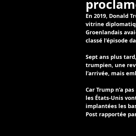
proclame
En 2019, Donald T
vitrine diplomatiq
Groenlandais avaie
classé l’épisode d
Sept ans plus tard
trumpien, une reve
l’arrivée, mais e
Car Trump n’a pas 
les États-Unis von
implantées les bas
Post rapportée pa