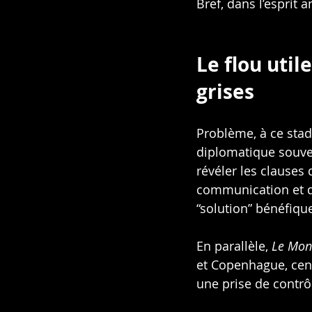
Bref, dans l’esprit a
Le flou util
grises
Problème, à ce stad
diplomatique souven
révéler les clauses 
communication et d
“solution” bénéfique 
En parallèle, 
Le Mon
et Copenhague, centr
une prise de contrôl