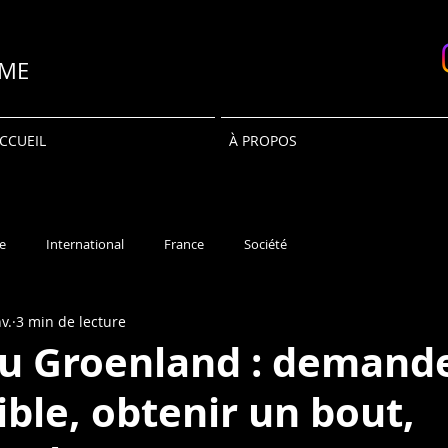
SME
CCUEIL
À PROPOS
e
International
France
Société
v.
3 min de lecture
u Groenland : demand
ible, obtenir un bout,