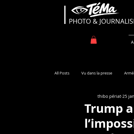
TéMa
PHOTO & JOURNALI
A
All Posts
Vu dans la presse
Armé
thibo périat
25 jan
Trump a
l’imposs