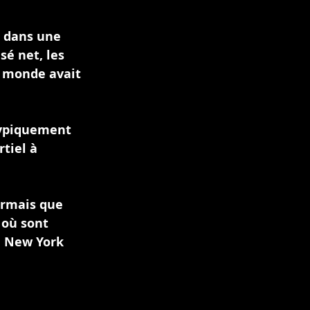
 dans une 
é net, les 
e monde avait 
 typiquement 
tiel à 
ormais que 
 où sont 
u New York 